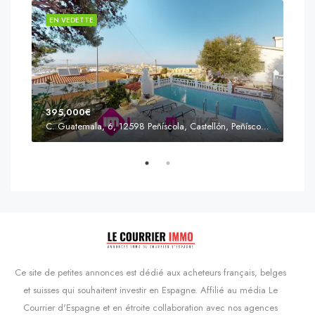
EN VEDETTE
EN 
395,000€
C. Guatemala, 6, 12598 Peñíscola, Castellón, Peñíscola, Communauté valencienne
Prix
s'Agaró, Castell d'Aro, Platja d'Aro i s'Agaró, Bas-Ampurdan, Gérone, Catalogne, 17248, Espagne, Castell d'Aro, Catalogne, Espagne
Ce site de petites annonces est dédié aux acheteurs français, belges
et suisses qui souhaitent investir en Espagne. Affilié au média Le
Courrier d'Espagne et en étroite collaboration avec nos agences