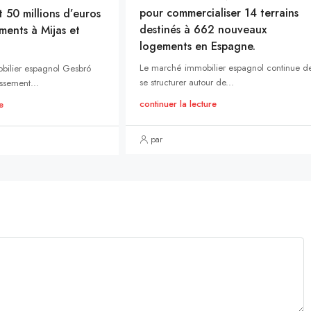
pour commercialiser 14 terrains
t 50 millions d’euros
destinés à 662 nouveaux
ments à Mijas et
logements en Espagne.
Le marché immobilier espagnol continue d
bilier espagnol Gesbró
se structurer autour de...
ssement...
continuer la lecture
e
par