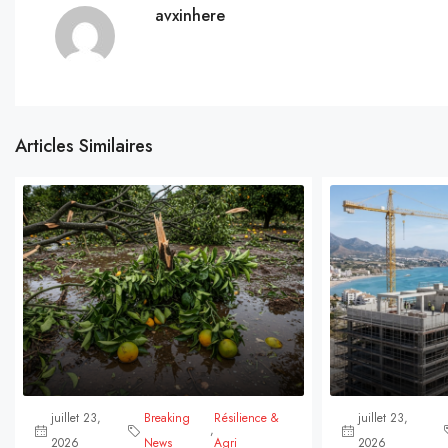
avxinhere
Articles Similaires
juillet 23,
Breaking
Résilience &
juillet 23,
,
2026
News
Agri
2026