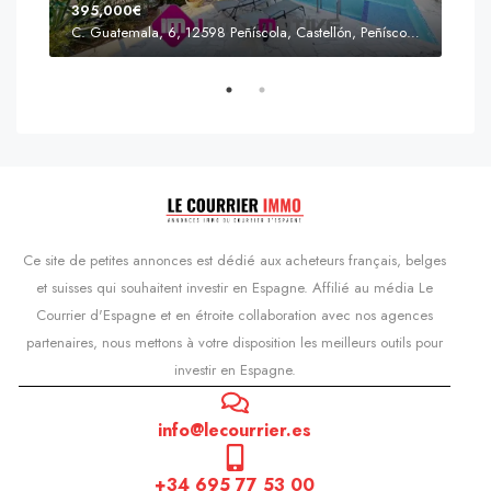
395,000€
C. Guatemala, 6, 12598 Peñíscola, Castellón, Peñíscola, Communauté valencienne
Prix
s'Agaró, Castell d'Aro, Platja d'Aro i s'Agaró, Bas-Ampurdan, Gérone, Catalogne, 17248, Espagne, Castell d'Aro, Catalogne, Espagne
Ce site de petites annonces est dédié aux acheteurs français, belges
et suisses qui souhaitent investir en Espagne. Affilié au média Le
Courrier d'Espagne et en étroite collaboration avec nos agences
partenaires, nous mettons à votre disposition les meilleurs outils pour
investir en Espagne.
info@lecourrier.es
+34 695 77 53 00