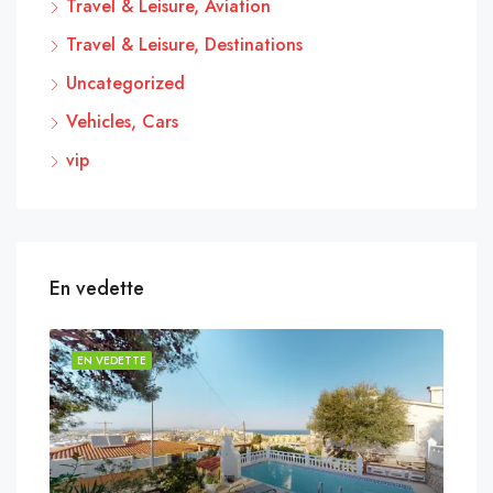
Travel & Leisure, Aviation
Travel & Leisure, Destinations
Uncategorized
Vehicles, Cars
vip
En vedette
EN VEDETTE
EN 