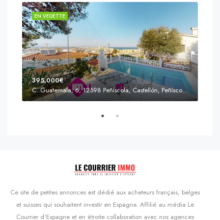
EN VEDETTE
EN 
395,000€
C. Guatemala, 6, 12598 Peñíscola, Castellón, Peñíscola, Communauté valencienne
Prix
s'Agaró, Castell d'Aro, Platja d'Aro i s'Agaró, Bas-Ampurdan, Gérone, Catalogne, 17248, Espagne, Castell d'Aro, Catalogne, Espagne
Ce site de petites annonces est dédié aux acheteurs français, belges
et suisses qui souhaitent investir en Espagne. Affilié au média Le
Courrier d'Espagne et en étroite collaboration avec nos agences