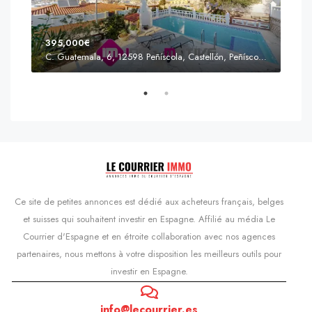
395,000€
C. Guatemala, 6, 12598 Peñíscola, Castellón, Peñíscola, Communauté valencienne
Prix
s'Agaró, Castell d'Aro, Platja d'Aro i s'Agaró, Bas-Ampurdan, Gérone, Catalogne, 17248, Espagne, Castell d'Aro, Catalogne, Espagne
Ce site de petites annonces est dédié aux acheteurs français, belges
et suisses qui souhaitent investir en Espagne. Affilié au média Le
Courrier d'Espagne et en étroite collaboration avec nos agences
partenaires, nous mettons à votre disposition les meilleurs outils pour
investir en Espagne.
info@lecourrier.es