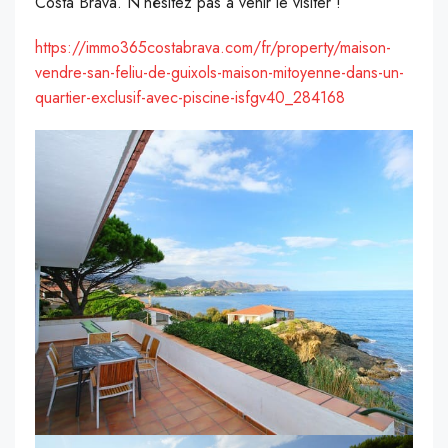
Costa Brava. N’hésitez pas à venir le visiter !
https://immo365costabrava.com/fr/property/maison-
vendre-san-feliu-de-guixols-maison-mitoyenne-dans-un-
quartier-exclusif-avec-piscine-isfgv40_284168