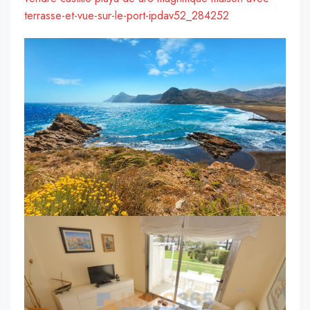
terrasse-et-vue-sur-le-port-ipdav52_284252