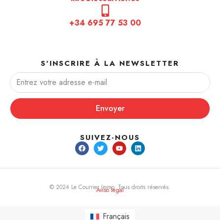
+34 695 77 53 00
S'INSCRIRE À LA NEWSLETTER
Envoyer
SUIVEZ-NOUS
© 2024 Le Courrier Immo. Tous droits réservés.
Aviso legal
Français