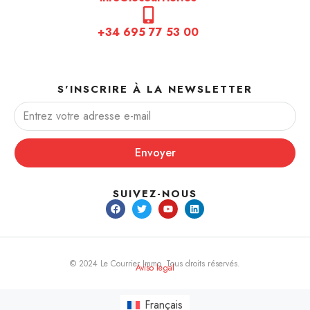
+34 695 77 53 00
S'INSCRIRE À LA NEWSLETTER
Envoyer
SUIVEZ-NOUS
© 2024 Le Courrier Immo. Tous droits réservés.
Aviso legal
Français