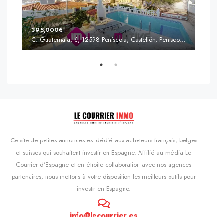
395,000€
C. Guatemala, 6, 12598 Peñíscola, Castellón, Peñíscola, Communauté valencienne
Prix
s'Agaró, Castell d'Aro, Platja d'Aro i s'Agaró, Bas-Ampurdan, Gérone, Catalogne, 17248, Espagne, Castell d'Aro, Catalogne, Espagne
Ce site de petites annonces est dédié aux acheteurs français, belges
et suisses qui souhaitent investir en Espagne. Affilié au média Le
Courrier d'Espagne et en étroite collaboration avec nos agences
partenaires, nous mettons à votre disposition les meilleurs outils pour
investir en Espagne.
info@lecourrier.es