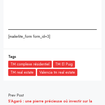
[mailerlite_form form_id=3]
Tags
TM complexe résidentiel
TM El Puig
TM real estate
Valencia tm real estate
Prev Post
S’Agaró : une pierre précieuse où investir sur la