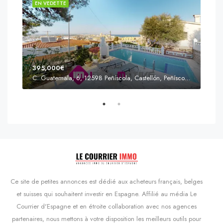
EN VEDETTE
EN 
395,000€
C. Guatemala, 6, 12598 Peñíscola, Castellón, Peñíscola, Communauté valencienne
Prix
s'Agaró, Castell d'Aro, Platja d'Aro i s'Agaró, Bas-Ampurdan, Gérone, Catalogne, 17248, Espagne, Castell d'Aro, Catalogne, Espagne
Ce site de petites annonces est dédié aux acheteurs français, belges
et suisses qui souhaitent investir en Espagne. Affilié au média Le
Courrier d'Espagne et en étroite collaboration avec nos agences
partenaires, nous mettons à votre disposition les meilleurs outils pour