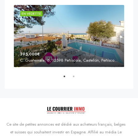
EN VEDETTE
EN 
395,000€
C. Guatemala, 6, 12598 Peñíscola, Castellón, Peñíscola, Communauté valencienne
Prix
s'Agaró, Castell d'Aro, Platja d'Aro i s'Agaró, Bas-Ampurdan, Gérone, Catalogne, 17248, Espagne, Castell d'Aro, Catalogne, Espagne
Ce site de petites annonces est dédié aux acheteurs français, belges
et suisses qui souhaitent investir en Espagne. Affilié au média Le