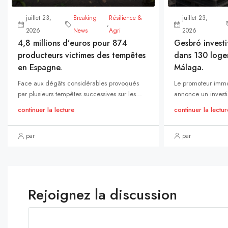
juillet 23,
Breaking
Résilience &
juillet 23,
,
2026
News
Agri
2026
4,8 millions d’euros pour 874
Gesbró investi
producteurs victimes des tempêtes
dans 130 loge
en Espagne.
Málaga.
Face aux dégâts considérables provoqués
Le promoteur immo
par plusieurs tempêtes successives sur les...
annonce un investi
continuer la lecture
continuer la lectur
par
par
Rejoignez la discussion