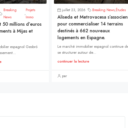
Breaking
Projets
juillet 23, 2026
Breaking News
,
Études
,
Aliseda et Metrovacesa s’associen
News
Immo
pour commercialiser 14 terrains
t 50 millions d’euros
destinés à 662 nouveaux
ments à Mijas et
logements en Espagne.
Le marché immobilier espagnol continue d
bilier espagnol Gesbró
se structurer autour de...
ssement...
continuer la lecture
e
par