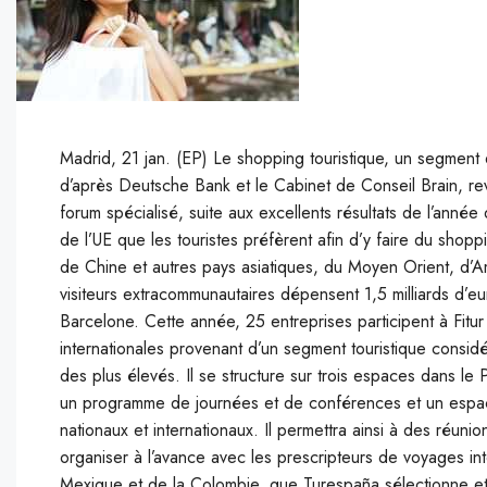
Madrid, 21 jan. (EP) Le shopping touristique, un segment qu
d’après Deutsche Bank et le Cabinet de Conseil Brain, rev
forum spécialisé, suite aux excellents résultats de l’anné
de l’UE que les touristes préfèrent afin d’y faire du shop
de Chine et autres pays asiatiques, du Moyen Orient, d’A
visiteurs extracommunautaires dépensent 1,5 milliards d’
Barcelone. Cette année, 25 entreprises participent à Fitu
internationales provenant d’un segment touristique consid
des plus élevés. Il se structure sur trois espaces dans le 
un programme de journées et de conférences et un espac
nationaux et internationaux. Il permettra ainsi à des réuni
organiser à l’avance avec les prescripteurs de voyages in
Mexique et de la Colombie, que Turespaña sélectionne et