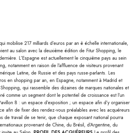
i mobilise 217 milliards d’euros par an è échelle internationale,
ient au salon avec la deuxième édition de Fitur Shopping, le
e dernière. L’Espagne est actuellement le cinquième pays au sein
ping, notamment en raison de l’affluence de visiteurs provenant
mérique Latine, de Russie et des pays russe-parlants. Les
euros en shopping par an, en Espagne, notamment à Madrid et
r Shopping, qui rassemble des dizaines de marques nationales et
éré comme un segment dont le potentiel de croissance est l’un
Pavillon 8 : un espace d’exposition ; un espace afin d’y organiser
e afin de fixer des rendez-vous préalables avec les acquéreurs
ons de travail de se tenir, que chaque exposant national pourra
ternationaux provenant de Chine, du Brésil, d’Argentine, du
 invite au Salon.
PROFIL DES ACQUÉREURS
Le profil des