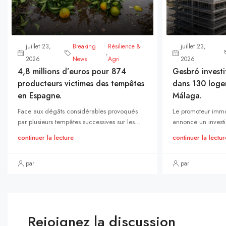
juillet 23,
Breaking
Résilience &
juillet 23,
,
2026
News
Agri
2026
4,8 millions d’euros pour 874
Gesbró investi
producteurs victimes des tempêtes
dans 130 loge
en Espagne.
Málaga.
Face aux dégâts considérables provoqués
Le promoteur immo
par plusieurs tempêtes successives sur les...
annonce un investi
continuer la lecture
continuer la lectur
par
par
Rejoignez la discussion