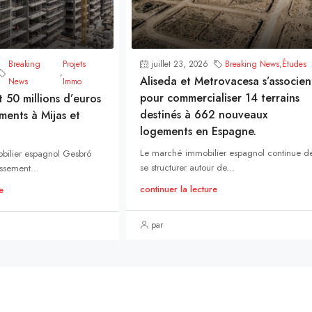
Breaking
Projets
juillet 23, 2026
Breaking News
,
Études
,
Aliseda et Metrovacesa s’associen
News
Immo
pour commercialiser 14 terrains
t 50 millions d’euros
destinés à 662 nouveaux
ments à Mijas et
logements en Espagne.
Le marché immobilier espagnol continue d
bilier espagnol Gesbró
se structurer autour de...
ssement...
continuer la lecture
e
par