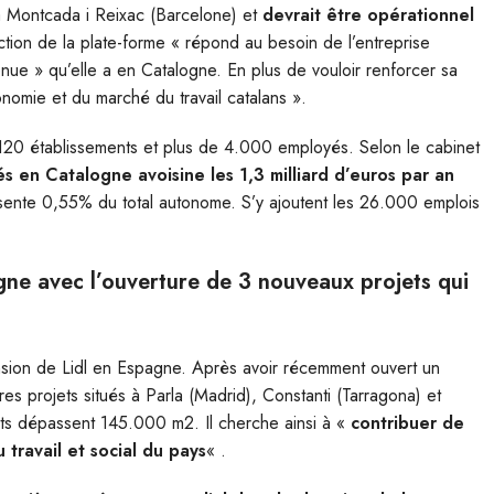
à Montcada i Reixac (Barcelone) et
devrait être opérationnel
ction de la plate-forme « répond au besoin de l’entreprise
enue » qu’elle a en Catalogne. En plus de vouloir renforcer sa
nomie et du marché du travail catalans ».
20 établissements et plus de 4.000 employés. Selon le cabinet
s en Catalogne avoisine les 1,3 milliard d’euros par an
sente 0,55% du total autonome. S’y ajoutent les 26.000 emplois
agne avec l’ouverture de 3 nouveaux projets qui
ansion de Lidl en Espagne. Après avoir récemment ouvert un
es projets situés à Parla (Madrid), Constanti (Tarragona) et
ets dépassent 145.000 m2. Il cherche ainsi à «
contribuer de
ravail et social du pays
« .