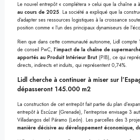
Le nouvel entrepôt « complétera » celui que la chaîne a 
au cours de 2025
. La société a expliqué que la constru
d’adapter ses ressources logistiques à la croissance sout
position comme « l’un des principaux dynamiseurs de l’éco
Rien que dans cette communauté autonome, Lidl compte 1
de conseil PwC,
l’impact de la chaîne de supermarché
apportés au Produit Intérieur Brut
(PIB), ce qui repré
directs, indirects et induits, qui représentent 0,74%.
Lidl cherche à continuer à miser sur l’Esp
dépasseront 145.000 m2
La construction de cet entrepôt fait partie du plan d’exp
entrepôt à Escúzar (Grenade), l’entreprise envisage 3 autr
Villadangos del Páramo (León). Les parcelles des 3 proj
manière décisive au développement économique, du t