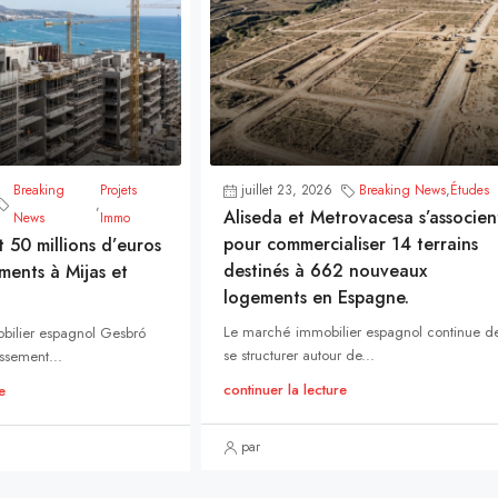
Breaking
Projets
juillet 23, 2026
Breaking News
,
Études
,
Aliseda et Metrovacesa s’associen
News
Immo
pour commercialiser 14 terrains
t 50 millions d’euros
destinés à 662 nouveaux
ments à Mijas et
logements en Espagne.
Le marché immobilier espagnol continue d
bilier espagnol Gesbró
se structurer autour de...
ssement...
continuer la lecture
e
par