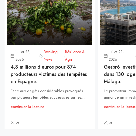
juillet 23,
Breaking
Résilience &
juillet 23,
,
2026
News
Agri
2026
4,8 millions d’euros pour 874
Gesbró investi
producteurs victimes des tempêtes
dans 130 loge
en Espagne.
Málaga.
Face aux dégâts considérables provoqués
Le promoteur immo
par plusieurs tempêtes successives sur les...
annonce un investi
continuer la lecture
continuer la lectur
par
par