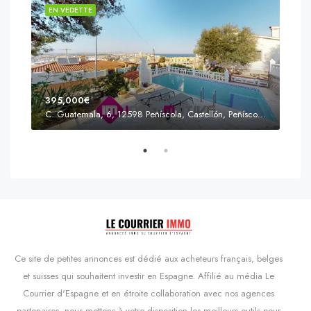
EN VEDETTE
EN 
395,000€
C. Guatemala, 6, 12598 Peñíscola, Castellón, Peñíscola, Communauté valencienne
Prix
s'Agaró, Castell d'Aro, Platja d'Aro i s'Agaró, Bas-Ampurdan, Gérone, Catalogne, 17248, Espagne, Castell d'Aro, Catalogne, Espagne
Ce site de petites annonces est dédié aux acheteurs français, belges
et suisses qui souhaitent investir en Espagne. Affilié au média Le
Courrier d'Espagne et en étroite collaboration avec nos agences
partenaires, nous mettons à votre disposition les meilleurs outils pour