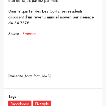
était de 15,2€ par m2 par mois.
Dans le quartier des
Les Corts
, ses résidents
disposent d’
un revenu annuel moyen par ménage
de 54.757€.
Source :
Brain
sre
[mailerlite_form form_id=3]
Tags
Barcelonee
Eixample