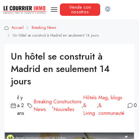
Vende con
nosotros
Accueil
Breaking News
Un hôtel se construit à Madrid en seulement 14 jours
Un hôtel se construit à
Madrid en seulement 14
jours
il y
Hôtels
Mag, blogs
Breaking
Constructions
a 2
,
,
&
,
&
0
News
Nouvelles
ans
Living
communauté