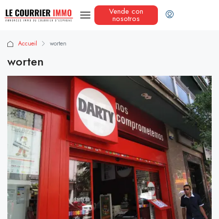
Vende con
nosotros
Accueil
worten
worten