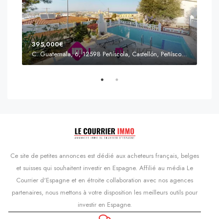
395,000€
C. Guatemala, 6, 12598 Peñíscola, Castellón, Peñíscola, Communauté valencienne
Prix
s'Agaró, Castell d'Aro, Platja d'Aro i s'Agaró, Bas-Ampurdan, Gérone, Catalogne, 17248, Espagne, Castell d'Aro, Catalogne, Espagne
Ce site de petites annonces est dédié aux acheteurs français, belges
et suisses qui souhaitent investir en Espagne. Affilié au média Le
Courrier d'Espagne et en étroite collaboration avec nos agences
partenaires, nous mettons à votre disposition les meilleurs outils pour
investir en Espagne.