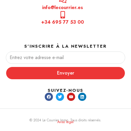
info@lecourrier.es
+34 695 77 53 00
S'INSCRIRE À LA NEWSLETTER
Envoyer
SUIVEZ-NOUS
© 2024 Le Courrier Immo. Tous droits réservés.
Aviso legal