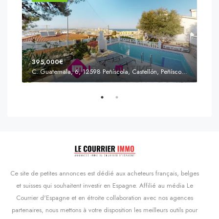
395,000€
C. Guatemala, 6, 12598 Peñíscola, Castellón, Peñíscola, Communauté valencienne
Prix
s'Agaró, Castell d'Aro, Platja d'Aro i s'Agaró, Bas-Ampurdan, Gérone, Catalogne, 17248, Espagne, Castell d'Aro, Catalogne, Espagne
Ce site de petites annonces est dédié aux acheteurs français, belges
et suisses qui souhaitent investir en Espagne. Affilié au média Le
Courrier d'Espagne et en étroite collaboration avec nos agences
partenaires, nous mettons à votre disposition les meilleurs outils pour