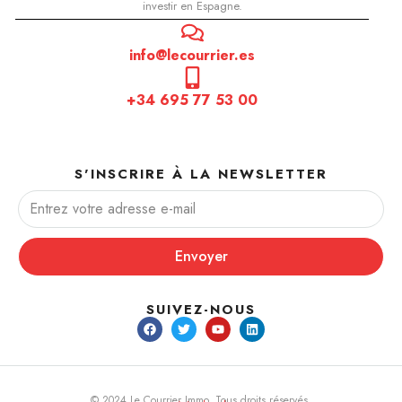
investir en Espagne.
info@lecourrier.es
+34 695 77 53 00
S'INSCRIRE À LA NEWSLETTER
Envoyer
SUIVEZ-NOUS
© 2024 Le Courrier Immo. Tous droits réservés.