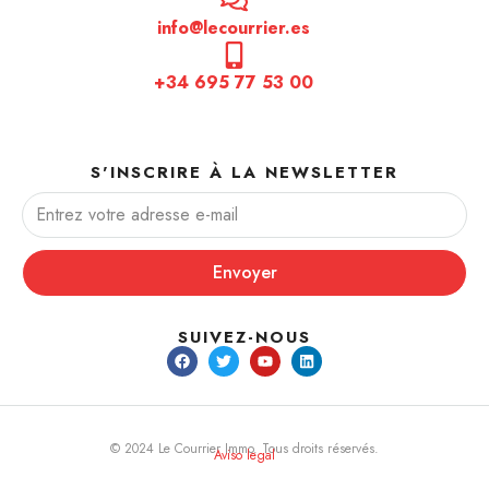
info@lecourrier.es
+34 695 77 53 00
S'INSCRIRE À LA NEWSLETTER
Envoyer
SUIVEZ-NOUS
© 2024 Le Courrier Immo. Tous droits réservés.
Aviso legal