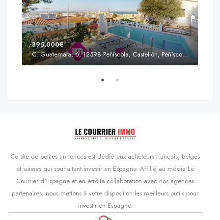
395,000€
C. Guatemala, 6, 12598 Peñíscola, Castellón, Peñíscola, Communauté valencienne
Prix
s'Agaró, Castell d'Aro, Platja d'Aro i s'Agaró, Bas-Ampurdan, Gérone, Catalogne, 17248, Espagne, Castell d'Aro, Catalogne, Espagne
Ce site de petites annonces est dédié aux acheteurs français, belges
et suisses qui souhaitent investir en Espagne. Affilié au média Le
Courrier d'Espagne et en étroite collaboration avec nos agences
partenaires, nous mettons à votre disposition les meilleurs outils pour
investir en Espagne.