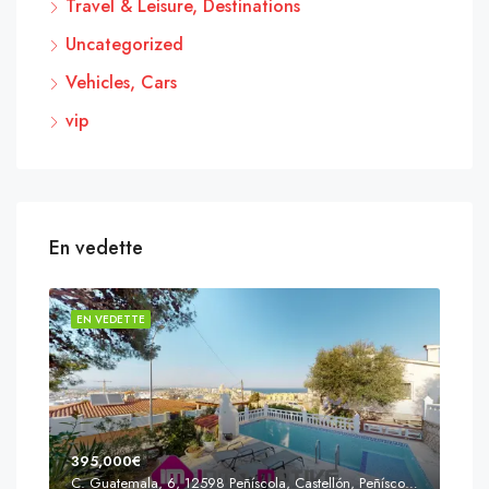
Travel & Leisure, Destinations
Uncategorized
Vehicles, Cars
vip
En vedette
EN VEDETTE
EN 
395,000€
C. Guatemala, 6, 12598 Peñíscola, Castellón, Peñíscola, Communauté valencienne
Prix