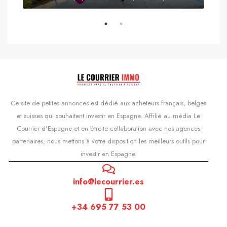
s'Agaró, Castell d'Aro, Platja d'Aro i s'Agaró, Bas-Ampurdan, Gérone, Catalogne, 17248, Espagne, Castell d'Aro, Catalogne, Espagne
Ce site de petites annonces est dédié aux acheteurs français, belges
et suisses qui souhaitent investir en Espagne. Affilié au média Le
Courrier d'Espagne et en étroite collaboration avec nos agences
partenaires, nous mettons à votre disposition les meilleurs outils pour
investir en Espagne.
info@lecourrier.es
+34 695 77 53 00