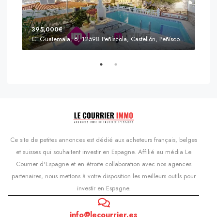
395,000€
C. Guatemala, 6, 12598 Peñíscola, Castellón, Peñíscola, Communauté valencienne
Prix
s'Agaró, Castell d'Aro, Platja d'Aro i s'Agaró, Bas-Ampurdan, Gérone, Catalogne, 17248, Espagne, Castell d'Aro, Catalogne, Espagne
Ce site de petites annonces est dédié aux acheteurs français, belges
et suisses qui souhaitent investir en Espagne. Affilié au média Le
Courrier d'Espagne et en étroite collaboration avec nos agences
partenaires, nous mettons à votre disposition les meilleurs outils pour
investir en Espagne.
info@lecourrier.es