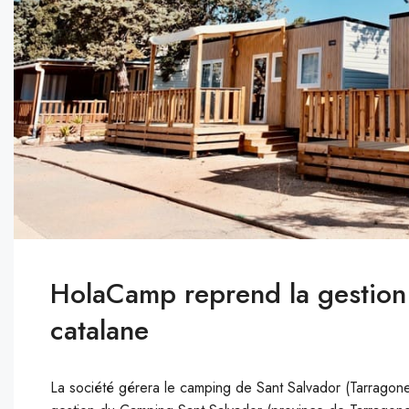
HolaCamp reprend la gestion 
catalane
La société gérera le camping de Sant Salvador (Tarragone