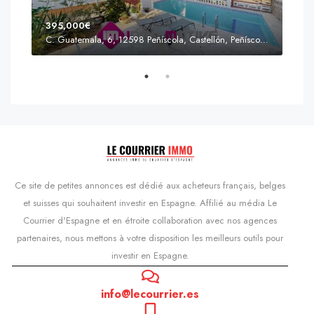
395,000€
C. Guatemala, 6, 12598 Peñíscola, Castellón, Peñíscola, Communauté valencienne
Prix
s'Agaró, Castell d'Aro, Platja d'Aro i s'Agaró, Bas-Ampurdan, Gérone, Catalogne, 17248, Espagne, Castell d'Aro, Catalogne, Espagne
Ce site de petites annonces est dédié aux acheteurs français, belges
et suisses qui souhaitent investir en Espagne. Affilié au média Le
Courrier d'Espagne et en étroite collaboration avec nos agences
partenaires, nous mettons à votre disposition les meilleurs outils pour
investir en Espagne.
info@lecourrier.es