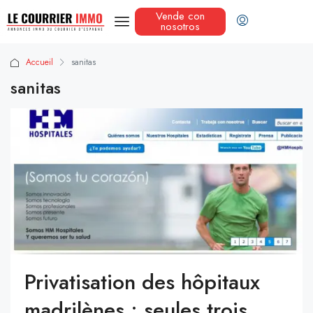
Vende con
nosotros
Accueil
sanitas
sanitas
Privatisation des hôpitaux
madrilènes : seules trois