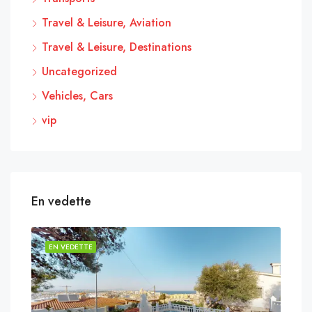
Travel & Leisure, Aviation
Travel & Leisure, Destinations
Uncategorized
Vehicles, Cars
vip
En vedette
EN VEDETTE
EN 