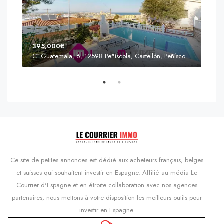
395,000€
C. Guatemala, 6, 12598 Peñíscola, Castellón, Peñíscola, Communauté valencienne
Prix
s'Agaró, Castell d'Aro, Platja d'Aro i s'Agaró, Bas-Ampurdan, Gérone, Catalogne, 17248, Espagne, Castell d'Aro, Catalogne, Espagne
Ce site de petites annonces est dédié aux acheteurs français, belges
et suisses qui souhaitent investir en Espagne. Affilié au média Le
Courrier d'Espagne et en étroite collaboration avec nos agences
partenaires, nous mettons à votre disposition les meilleurs outils pour
investir en Espagne.