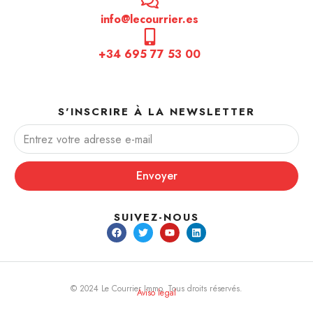
info@lecourrier.es
+34 695 77 53 00
S'INSCRIRE À LA NEWSLETTER
Envoyer
SUIVEZ-NOUS
© 2024 Le Courrier Immo. Tous droits réservés.
Aviso legal