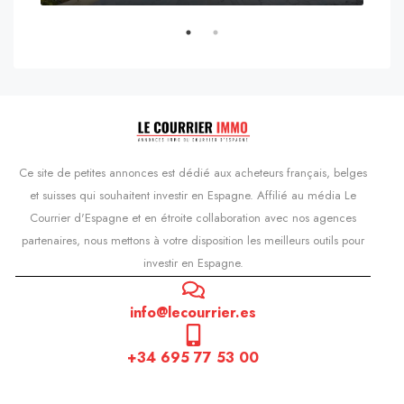
s'Agaró, Castell d'Aro, Platja d'Aro i s'Agaró, Bas-Ampurdan, Gérone, Catalogne, 17248, Espagne, Castell d'Aro, Catalogne, Espagne
Ce site de petites annonces est dédié aux acheteurs français, belges
et suisses qui souhaitent investir en Espagne. Affilié au média Le
Courrier d'Espagne et en étroite collaboration avec nos agences
partenaires, nous mettons à votre disposition les meilleurs outils pour
investir en Espagne.
info@lecourrier.es
+34 695 77 53 00