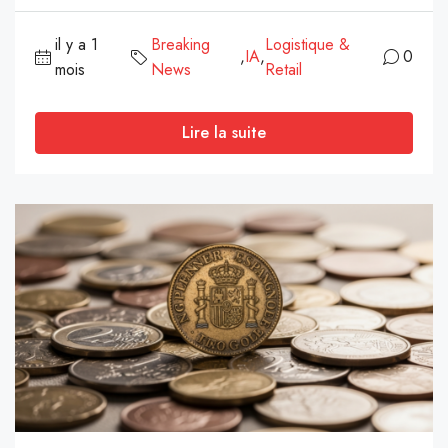
il y a 1
Breaking
Logistique &
,
IA
,
0
mois
News
Retail
Lire la suite