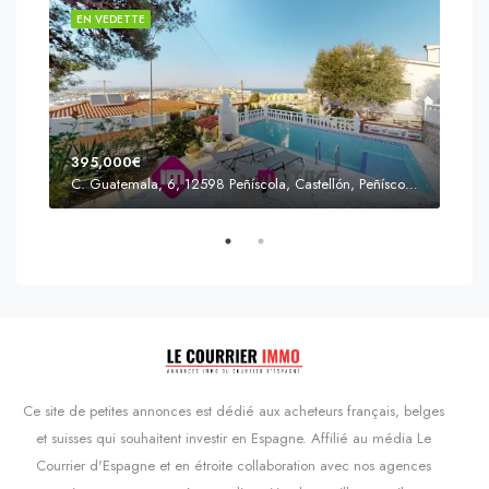
EN VEDETTE
EN 
395,000€
C. Guatemala, 6, 12598 Peñíscola, Castellón, Peñíscola, Communauté valencienne
Prix
s'Agaró, Castell d'Aro, Platja d'Aro i s'Agaró, Bas-Ampurdan, Gérone, Catalogne, 17248, Espagne, Castell d'Aro, Catalogne, Espagne
Ce site de petites annonces est dédié aux acheteurs français, belges
et suisses qui souhaitent investir en Espagne. Affilié au média Le
Courrier d'Espagne et en étroite collaboration avec nos agences