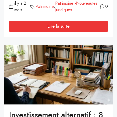
il y a 2
Patrimoine>Nouveautés
Patrimoine
,
0
mois
Juridiques
Lire la suite
Investissement alternatif : 8