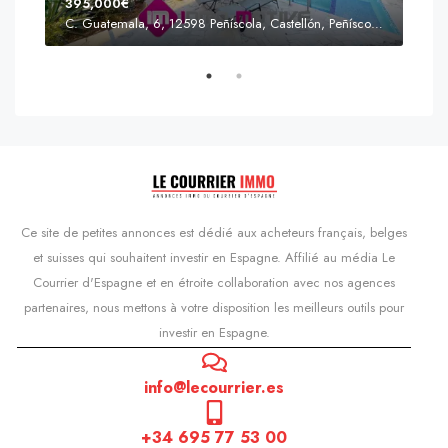
395,000€
C. Guatemala, 6, 12598 Peñíscola, Castellón, Peñíscola, Communauté valencienne
Prix
s'Agaró, Castell d'Aro, Platja d'Aro i s'Agaró, Bas-Ampurdan, Gérone, Catalogne, 17248, Espagne, Castell d'Aro, Catalogne, Espagne
Ce site de petites annonces est dédié aux acheteurs français, belges
et suisses qui souhaitent investir en Espagne. Affilié au média Le
Courrier d'Espagne et en étroite collaboration avec nos agences
partenaires, nous mettons à votre disposition les meilleurs outils pour
investir en Espagne.
info@lecourrier.es
+34 695 77 53 00