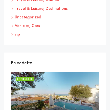
Travel & Leisure, Destinations
Uncategorized
Vehicles, Cars
vip
En vedette
EN VEDETTE
EN 