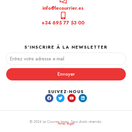
info@lecourrier.es
+34 695 77 53 00
S'INSCRIRE À LA NEWSLETTER
Envoyer
SUIVEZ-NOUS
© 2024 Le Courrier Immo. Tous droits réservés.
Aviso legal