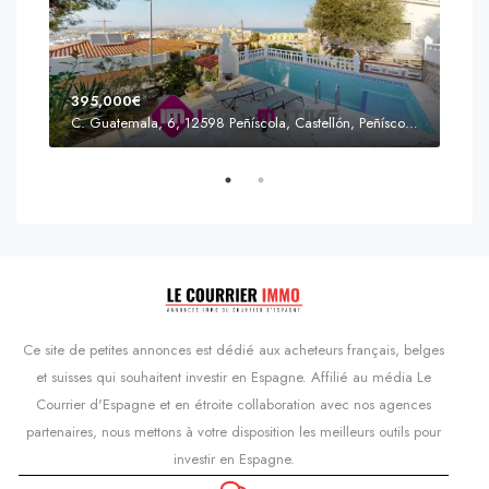
395,000€
C. Guatemala, 6, 12598 Peñíscola, Castellón, Peñíscola, Communauté valencienne
Prix
s'Agaró, Castell d'Aro, Platja d'Aro i s'Agaró, Bas-Ampurdan, Gérone, Catalogne, 17248, Espagne, Castell d'Aro, Catalogne, Espagne
Ce site de petites annonces est dédié aux acheteurs français, belges
et suisses qui souhaitent investir en Espagne. Affilié au média Le
Courrier d'Espagne et en étroite collaboration avec nos agences
partenaires, nous mettons à votre disposition les meilleurs outils pour
investir en Espagne.