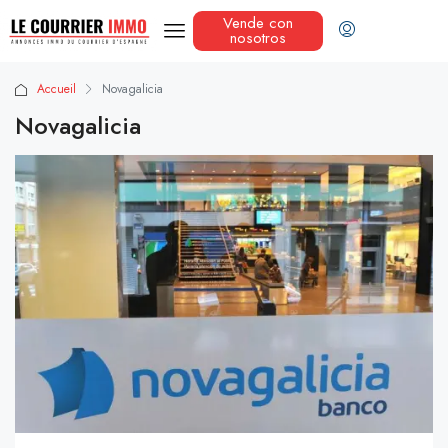
Vende con
nosotros
Accueil
Novagalicia
Novagalicia