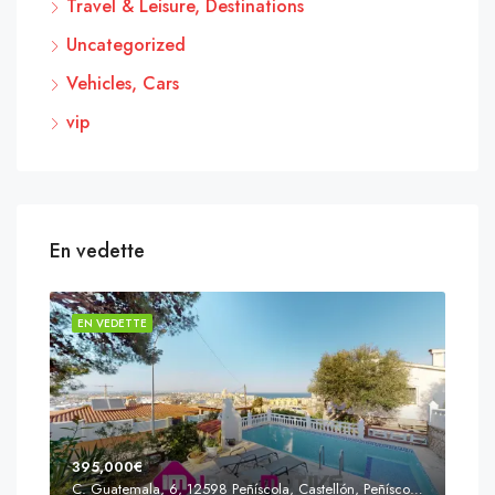
Travel & Leisure, Destinations
Uncategorized
Vehicles, Cars
vip
En vedette
EN VEDETTE
EN 
395,000€
C. Guatemala, 6, 12598 Peñíscola, Castellón, Peñíscola, Communauté valencienne
Prix