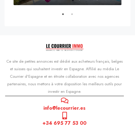
s'Agaró, Castell d'Aro, Platja d'Aro i s'Agaró, Bas-Ampurdan, Gérone, Catalogne, 17248, Espagne, Castell d'Aro, Catalogne, Espagne
Ce site de petites annonces est dédié aux acheteurs français, belges
et suisses qui souhaitent investir en Espagne. Affilié au média Le
Courrier d'Espagne et en étroite collaboration avec nos agences
partenaires, nous mettons à votre disposition les meilleurs outils pour
investir en Espagne.
info@lecourrier.es
+34 695 77 53 00