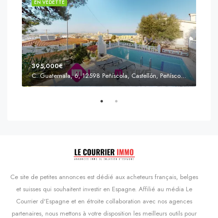
EN VEDETTE
EN 
395,000€
C. Guatemala, 6, 12598 Peñíscola, Castellón, Peñíscola, Communauté valencienne
Prix
s'Agaró, Castell d'Aro, Platja d'Aro i s'Agaró, Bas-Ampurdan, Gérone, Catalogne, 17248, Espagne, Castell d'Aro, Catalogne, Espagne
Ce site de petites annonces est dédié aux acheteurs français, belges
et suisses qui souhaitent investir en Espagne. Affilié au média Le
Courrier d'Espagne et en étroite collaboration avec nos agences
partenaires, nous mettons à votre disposition les meilleurs outils pour