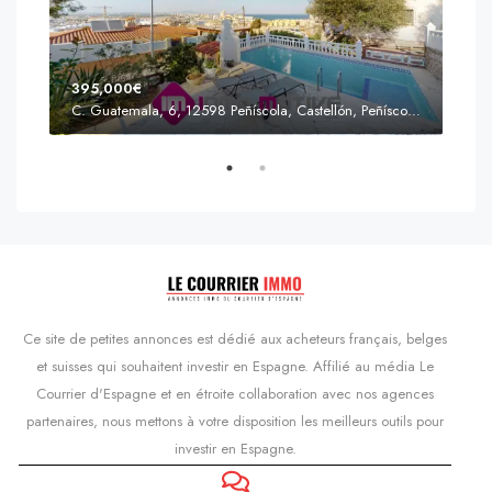
395,000€
C. Guatemala, 6, 12598 Peñíscola, Castellón, Peñíscola, Communauté valencienne
Prix
s'Agaró, Castell d'Aro, Platja d'Aro i s'Agaró, Bas-Ampurdan, Gérone, Catalogne, 17248, Espagne, Castell d'Aro, Catalogne, Espagne
Ce site de petites annonces est dédié aux acheteurs français, belges
et suisses qui souhaitent investir en Espagne. Affilié au média Le
Courrier d'Espagne et en étroite collaboration avec nos agences
partenaires, nous mettons à votre disposition les meilleurs outils pour
investir en Espagne.