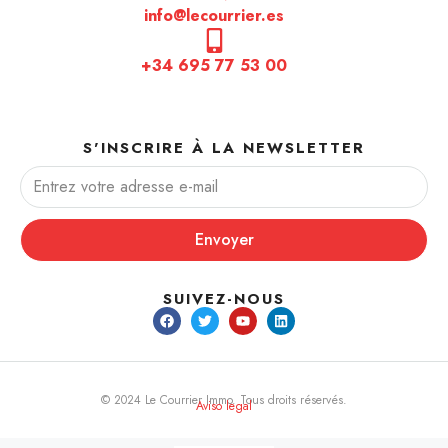
info@lecourrier.es
+34 695 77 53 00
S'INSCRIRE À LA NEWSLETTER
Envoyer
SUIVEZ-NOUS
© 2024 Le Courrier Immo. Tous droits réservés.
Aviso legal