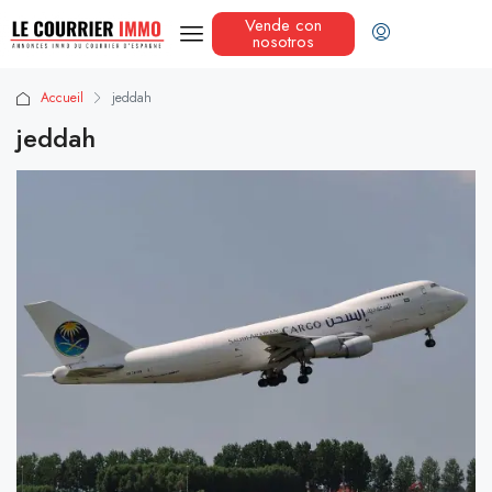
Vende con
nosotros
Accueil
jeddah
jeddah