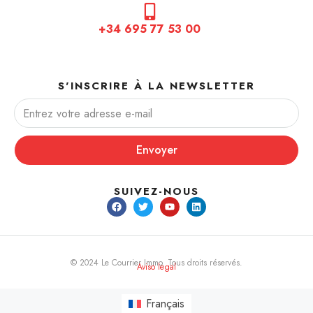
+34 695 77 53 00
S'INSCRIRE À LA NEWSLETTER
Envoyer
SUIVEZ-NOUS
© 2024 Le Courrier Immo. Tous droits réservés.
Aviso legal
Français