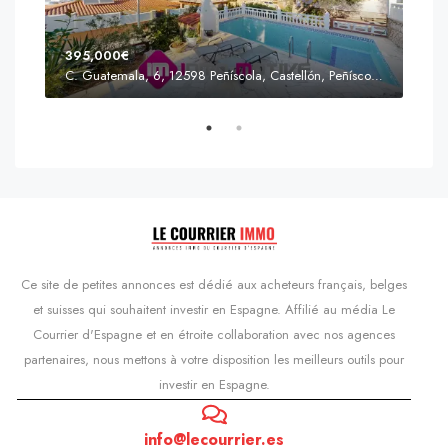
395,000€
C. Guatemala, 6, 12598 Peñíscola, Castellón, Peñíscola, Communauté valencienne
Prix
s'Agaró, Castell d'Aro, Platja d'Aro i s'Agaró, Bas-Ampurdan, Gérone, Catalogne, 17248, Espagne, Castell d'Aro, Catalogne, Espagne
Ce site de petites annonces est dédié aux acheteurs français, belges
et suisses qui souhaitent investir en Espagne. Affilié au média Le
Courrier d'Espagne et en étroite collaboration avec nos agences
partenaires, nous mettons à votre disposition les meilleurs outils pour
investir en Espagne.
info@lecourrier.es