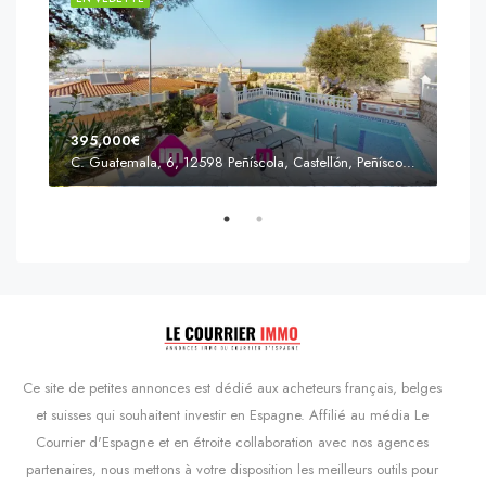
395,000€
C. Guatemala, 6, 12598 Peñíscola, Castellón, Peñíscola, Communauté valencienne
Prix
s'Agaró, Castell d'Aro, Platja d'Aro i s'Agaró, Bas-Ampurdan, Gérone, Catalogne, 17248, Espagne, Castell d'Aro, Catalogne, Espagne
Ce site de petites annonces est dédié aux acheteurs français, belges
et suisses qui souhaitent investir en Espagne. Affilié au média Le
Courrier d'Espagne et en étroite collaboration avec nos agences
partenaires, nous mettons à votre disposition les meilleurs outils pour