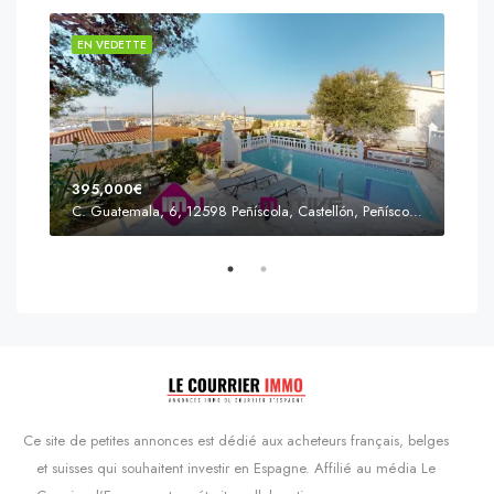
EN VEDETTE
EN 
395,000€
C. Guatemala, 6, 12598 Peñíscola, Castellón, Peñíscola, Communauté valencienne
Prix
s'Agaró, Castell d'Aro, Platja d'Aro i s'Agaró, Bas-Ampurdan, Gérone, Catalogne, 17248, Espagne, Castell d'Aro, Catalogne, Espagne
Ce site de petites annonces est dédié aux acheteurs français, belges
et suisses qui souhaitent investir en Espagne. Affilié au média Le