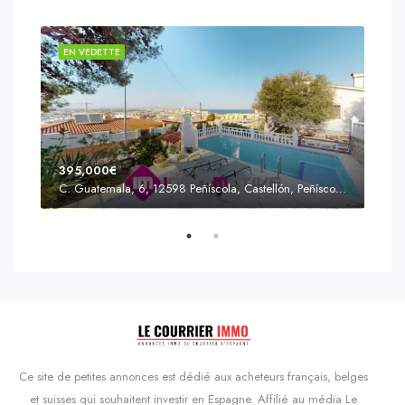
EN VEDETTE
EN 
395,000€
C. Guatemala, 6, 12598 Peñíscola, Castellón, Peñíscola, Communauté valencienne
Prix
s'Agaró, Castell d'Aro, Platja d'Aro i s'Agaró, Bas-Ampurdan, Gérone, Catalogne, 17248, Espagne, Castell d'Aro, Catalogne, Espagne
Ce site de petites annonces est dédié aux acheteurs français, belges
et suisses qui souhaitent investir en Espagne. Affilié au média Le