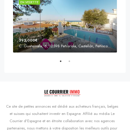
EN VEDETTE
EN 
395,000€
C. Guatemala, 6, 12598 Peñíscola, Castellón, Peñíscola, Communauté valencienne
Prix
s'Agaró, Castell d'Aro, Platja d'Aro i s'Agaró, Bas-Ampurdan, Gérone, Catalogne, 17248, Espagne, Castell d'Aro, Catalogne, Espagne
Ce site de petites annonces est dédié aux acheteurs français, belges
et suisses qui souhaitent investir en Espagne. Affilié au média Le
Courrier d'Espagne et en étroite collaboration avec nos agences
partenaires, nous mettons à votre disposition les meilleurs outils pour