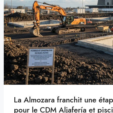
La Almozara franchit une éta
pour le CDM Aljafería et pis