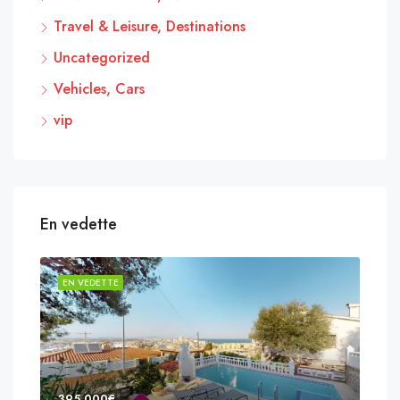
Travel & Leisure, Destinations
Uncategorized
Vehicles, Cars
vip
En vedette
EN VEDETTE
EN 
395,000€