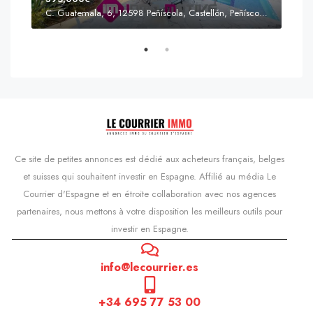
C. Guatemala, 6, 12598 Peñíscola, Castellón, Peñíscola, Communauté valencienne
Prix
s'Agaró, Castell d'Aro, Platja d'Aro i s'Agaró, Bas-Ampurdan, Gérone, Catalogne, 17248, Espagne, Castell d'Aro, Catalogne, Espagne
Ce site de petites annonces est dédié aux acheteurs français, belges
et suisses qui souhaitent investir en Espagne. Affilié au média Le
Courrier d'Espagne et en étroite collaboration avec nos agences
partenaires, nous mettons à votre disposition les meilleurs outils pour
investir en Espagne.
info@lecourrier.es
+34 695 77 53 00