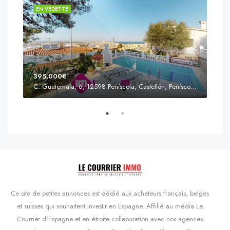
EN VEDETTE
EN 
395,000€
C. Guatemala, 6, 12598 Peñíscola, Castellón, Peñíscola, Communauté valencienne
Prix
s'Agaró, Castell d'Aro, Platja d'Aro i s'Agaró, Bas-Ampurdan, Gérone, Catalogne, 17248, Espagne, Castell d'Aro, Catalogne, Espagne
Ce site de petites annonces est dédié aux acheteurs français, belges
et suisses qui souhaitent investir en Espagne. Affilié au média Le
Courrier d'Espagne et en étroite collaboration avec nos agences