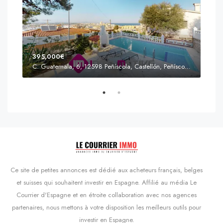
395,000€
C. Guatemala, 6, 12598 Peñíscola, Castellón, Peñíscola, Communauté valencienne
Prix
s'Agaró, Castell d'Aro, Platja d'Aro i s'Agaró, Bas-Ampurdan, Gérone, Catalogne, 17248, Espagne, Castell d'Aro, Catalogne, Espagne
Ce site de petites annonces est dédié aux acheteurs français, belges
et suisses qui souhaitent investir en Espagne. Affilié au média Le
Courrier d'Espagne et en étroite collaboration avec nos agences
partenaires, nous mettons à votre disposition les meilleurs outils pour
investir en Espagne.