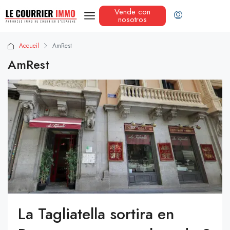
Vende con
nosotros
Accueil
AmRest
AmRest
La Tagliatella sortira en