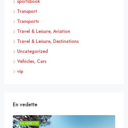
sportsbook
Transport
Transports
Travel & Leisure, Aviation
Travel & Leisure, Destinations
Uncategorized
Vehicles, Cars
vip
En vedette
EN VEDETTE
EN 