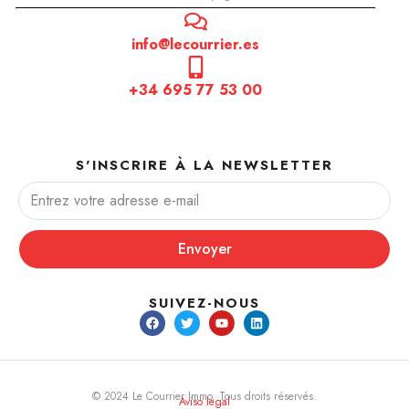
info@lecourrier.es
+34 695 77 53 00
S'INSCRIRE À LA NEWSLETTER
Envoyer
SUIVEZ-NOUS
© 2024 Le Courrier Immo. Tous droits réservés.
Aviso legal