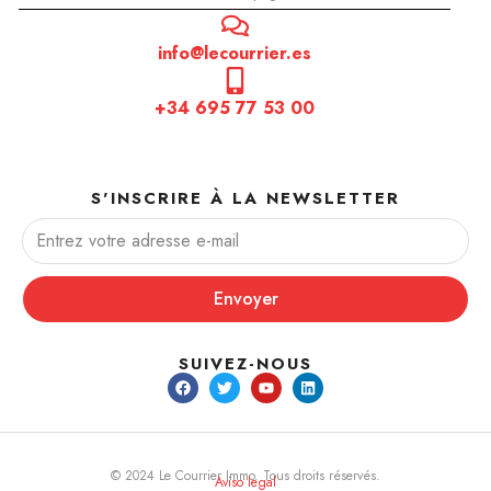
info@lecourrier.es
+34 695 77 53 00
S'INSCRIRE À LA NEWSLETTER
Envoyer
SUIVEZ-NOUS
© 2024 Le Courrier Immo. Tous droits réservés.
Aviso legal