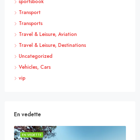
sportsbook
Transport
Transports
Travel & Leisure, Aviation
Travel & Leisure, Destinations
Uncategorized
Vehicles, Cars
vip
En vedette
EN VEDETTE
EN 