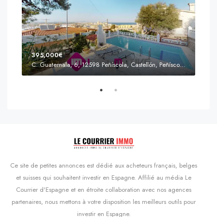
395,000€
C. Guatemala, 6, 12598 Peñíscola, Castellón, Peñíscola, Communauté valencienne
Prix
s'Agaró, Castell d'Aro, Platja d'Aro i s'Agaró, Bas-Ampurdan, Gérone, Catalogne, 17248, Espagne, Castell d'Aro, Catalogne, Espagne
Ce site de petites annonces est dédié aux acheteurs français, belges
et suisses qui souhaitent investir en Espagne. Affilié au média Le
Courrier d'Espagne et en étroite collaboration avec nos agences
partenaires, nous mettons à votre disposition les meilleurs outils pour
investir en Espagne.