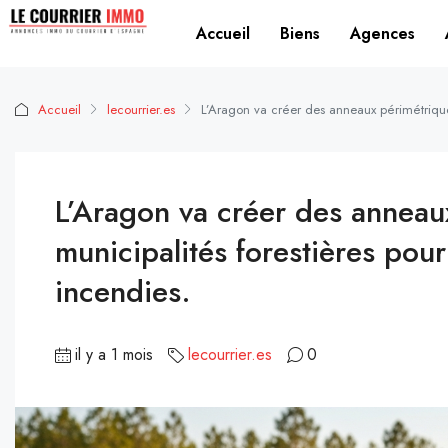
Accueil
Biens
Agences
Accueil
lecourrier.es
L’Aragon va créer des anneaux périmétriques
L’Aragon va créer des anneau
municipalités forestières pou
incendies.
il y a 1 mois
lecourrier.es
0