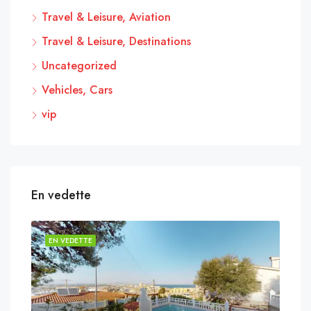
Travel & Leisure, Aviation
Travel & Leisure, Destinations
Uncategorized
Vehicles, Cars
vip
En vedette
EN VEDETTE
EN 