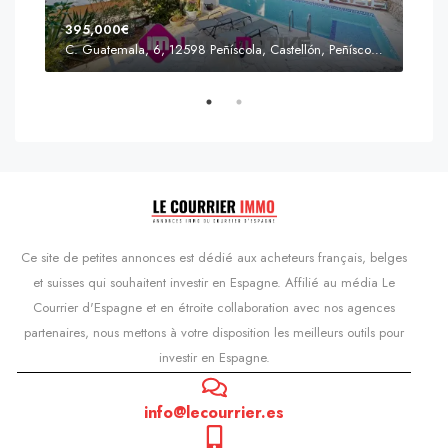
395,000€
C. Guatemala, 6, 12598 Peñíscola, Castellón, Peñíscola, Communauté valencienne
Prix
s'Agaró, Castell d'Aro, Platja d'Aro i s'Agaró, Bas-Ampurdan, Gérone, Catalogne, 17248, Espagne, Castell d'Aro, Catalogne, Espagne
Ce site de petites annonces est dédié aux acheteurs français, belges
et suisses qui souhaitent investir en Espagne. Affilié au média Le
Courrier d'Espagne et en étroite collaboration avec nos agences
partenaires, nous mettons à votre disposition les meilleurs outils pour
investir en Espagne.
info@lecourrier.es