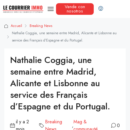
Vende con
nosotros
Accueil
Breaking News
Nathalie Coggia, une semaine entre Madrid, Alicante et Lisbonne au
service des Français d’Espagne et du Portugal.
Nathalie Coggia, une
semaine entre Madrid,
Alicante et Lisbonne au
service des Français
d’Espagne et du Portugal.
il y a 2
Breaking
Mag &
,
0
mois
News
communauté