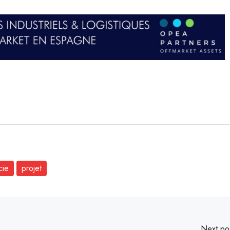
cie
projet
Next po