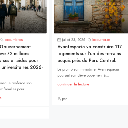
lecourrier.es
juillet 23, 2026
lecourrier.es
e Gouvernement
Avantespacia va construire 117
ve 72 millions
logements sur l’un des terrains
rses et aides pour
acquis près du Parc Central.
 universitaires 2026-
Le promoteur immobilier Avantespacia
poursuit son développement à...
asque renforce son
continuer la lecture
ux familles pour...
e
par