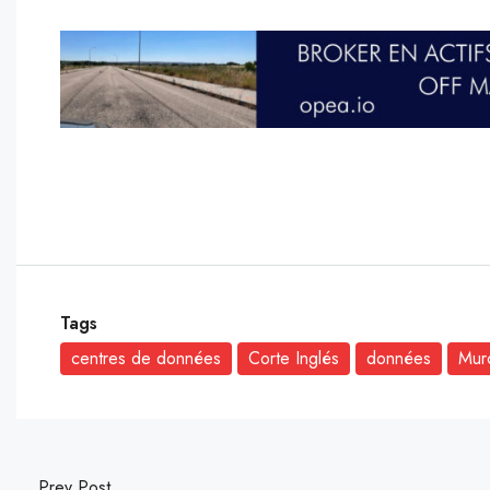
Tags
centres de données
Corte Inglés
données
Mur
Prev Post