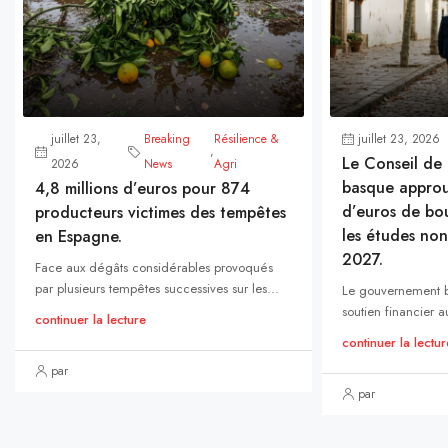
juillet 23,
Breaking
Résilience &
juillet 23, 2026
,
Le Conseil d
2026
News
Agri
basque approu
4,8 millions d’euros pour 874
d’euros de bou
producteurs victimes des tempêtes
les études non
en Espagne.
2027.
Face aux dégâts considérables provoqués
par plusieurs tempêtes successives sur les...
Le gouvernement b
soutien financier a
continuer la lecture
continuer la lectur
par
par