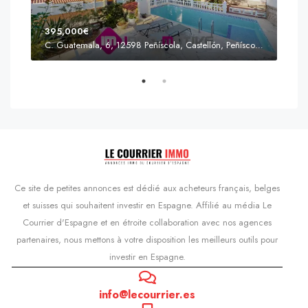
395,000€
C. Guatemala, 6, 12598 Peñíscola, Castellón, Peñíscola, Communauté valencienne
Prix
s'Agaró, Castell d'Aro, Platja d'Aro i s'Agaró, Bas-Ampurdan, Gérone, Catalogne, 17248, Espagne, Castell d'Aro, Catalogne, Espagne
Ce site de petites annonces est dédié aux acheteurs français, belges
et suisses qui souhaitent investir en Espagne. Affilié au média Le
Courrier d'Espagne et en étroite collaboration avec nos agences
partenaires, nous mettons à votre disposition les meilleurs outils pour
investir en Espagne.
info@lecourrier.es