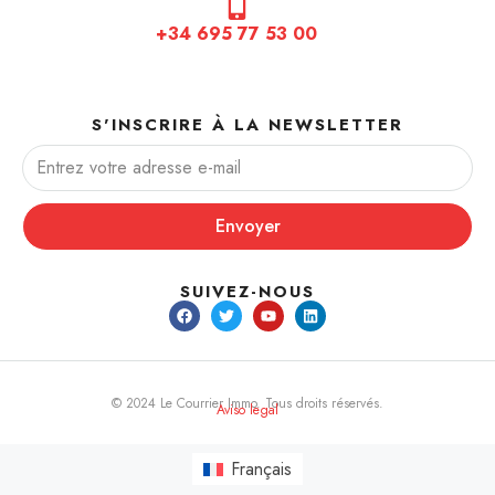
+34 695 77 53 00
S'INSCRIRE À LA NEWSLETTER
Envoyer
SUIVEZ-NOUS
© 2024 Le Courrier Immo. Tous droits réservés.
Aviso legal
Français