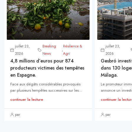
juillet 23,
Breaking
Résilience &
juillet 23,
,
2026
News
Agri
2026
4,8 millions d’euros pour 874
Gesbró investi
producteurs victimes des tempêtes
dans 130 loge
en Espagne.
Málaga.
Face aux dégâts considérables provoqués
Le promoteur immo
par plusieurs tempêtes successives sur les...
annonce un investi
continuer la lecture
continuer la lectur
par
par