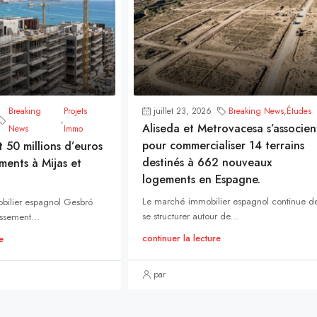
Breaking
Projets
juillet 23, 2026
Breaking News
,
Études
,
Aliseda et Metrovacesa s’associen
News
Immo
pour commercialiser 14 terrains
t 50 millions d’euros
destinés à 662 nouveaux
ments à Mijas et
logements en Espagne.
Le marché immobilier espagnol continue d
bilier espagnol Gesbró
se structurer autour de...
ssement...
continuer la lecture
e
par