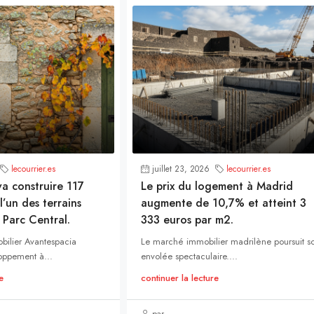
lecourrier.es
juillet 23, 2026
lecourrier.es
a construire 117
Le prix du logement à Madrid
l’un des terrains
augmente de 10,7% et atteint 3
 Parc Central.
333 euros par m2.
bilier Avantespacia
Le marché immobilier madrilène poursuit s
oppement à...
envolée spectaculaire....
e
continuer la lecture
par