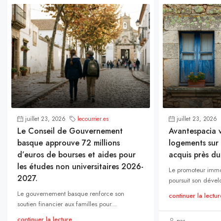
juillet 23, 2026
lecourrier.es
juillet 23, 2026
Le Conseil de Gouvernement
Avantespacia v
basque approuve 72 millions
logements sur 
d’euros de bourses et aides pour
acquis près du
les études non universitaires 2026-
Le promoteur immo
2027.
poursuit son dével
Le gouvernement basque renforce son
continuer la lectur
soutien financier aux familles pour...
continuer la lecture
par