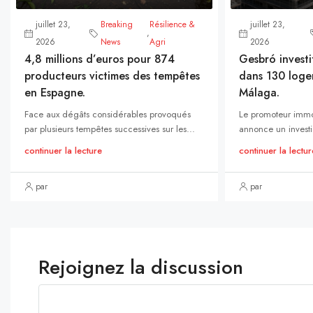
juillet 23,
Breaking
Résilience &
juillet 23,
,
2026
News
Agri
2026
4,8 millions d’euros pour 874
Gesbró investi
producteurs victimes des tempêtes
dans 130 loge
en Espagne.
Málaga.
Face aux dégâts considérables provoqués
Le promoteur immo
par plusieurs tempêtes successives sur les...
annonce un investi
continuer la lecture
continuer la lectur
par
par
Rejoignez la discussion