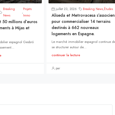
Breaking
Projets
juillet 23, 2026
Breaking News
,
Études
,
Aliseda et Metrovacesa s’associen
News
Immo
pour commercialiser 14 terrains
t 50 millions d’euros
destinés à 662 nouveaux
ments à Mijas et
logements en Espagne.
Le marché immobilier espagnol continue d
bilier espagnol Gesbró
se structurer autour de...
ssement...
continuer la lecture
e
par