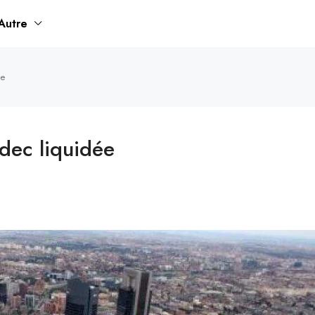
Autre
ée
idec liquidée