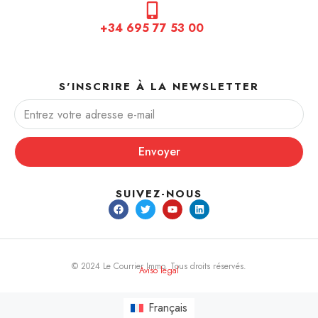
+34 695 77 53 00
S'INSCRIRE À LA NEWSLETTER
Envoyer
SUIVEZ-NOUS
© 2024 Le Courrier Immo. Tous droits réservés.
Aviso legal
Français