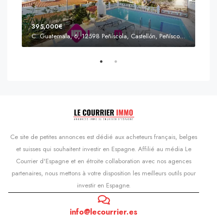
395,000€
C. Guatemala, 6, 12598 Peñíscola, Castellón, Peñíscola, Communauté valencienne
Prix
s'Agaró, Castell d'Aro, Platja d'Aro i s'Agaró, Bas-Ampurdan, Gérone, Catalogne, 17248, Espagne, Castell d'Aro, Catalogne, Espagne
Ce site de petites annonces est dédié aux acheteurs français, belges
et suisses qui souhaitent investir en Espagne. Affilié au média Le
Courrier d'Espagne et en étroite collaboration avec nos agences
partenaires, nous mettons à votre disposition les meilleurs outils pour
investir en Espagne.
info@lecourrier.es